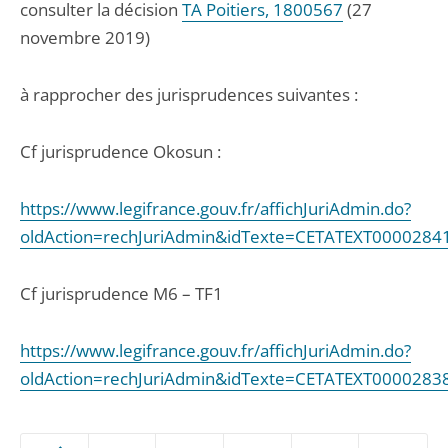
consulter la décision
TA Poitiers, 1800567
(27
novembre 2019)
à rapprocher des jurisprudences suivantes :
Cf jurisprudence Okosun :
https://www.legifrance.gouv.fr/affichJuriAdmin.do?
oldAction=rechJuriAdmin&idTexte=CETATEXT000028
Cf jurisprudence M6 – TF1
https://www.legifrance.gouv.fr/affichJuriAdmin.do?
oldAction=rechJuriAdmin&idTexte=CETATEXT000028
Passer