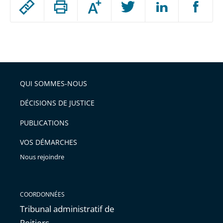
Augmenter
le
ou
réduire
partage
Passer
la
taille
de
le
de
la
l'article
partage
police
pour
de
arriver
QUI SOMMES-NOUS
l'article
après
pour
DÉCISIONS DE JUSTICE
arriver
PUBLICATIONS
avant
VOS DÉMARCHES
Nous rejoindre
COORDONNÉES
Tribunal administratif de
Poitiers