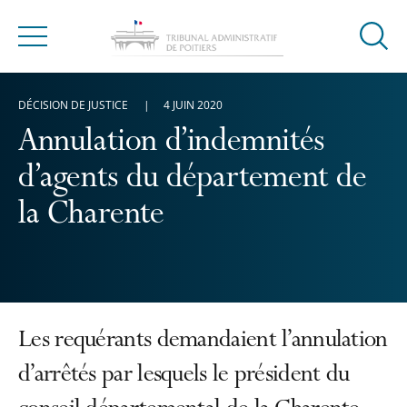
Ouvrir
Menu
la
modal
DÉCISION DE JUSTICE
4 JUIN 2020
de
reche
Annulation d’indemnités
d’agents du département de
la Charente
Les requérants demandaient l’annulation
d’arrêtés par lesquels le président du