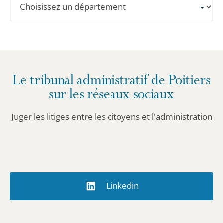
un
département
pour
obtenir
les
Le tribunal administratif de Poitiers
informations
sur les réseaux sociaux
détaillées.
Juger les litiges entre les citoyens et l'administration
Linkedin