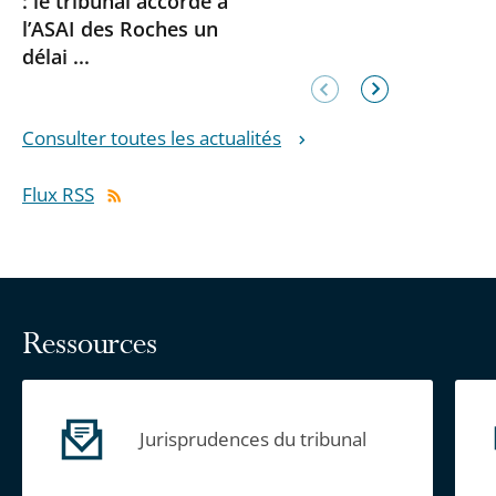
: le tribunal accorde à
l’ASAI des Roches un
délai ...
Élément
Élément
précédent
suivant
Consulter toutes les actualités
Flux RSS
Ressources
Jurisprudences du tribunal