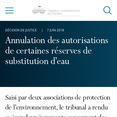
Ouvrir
Menu
la
modal
DÉCISION DE JUSTICE
7 JUIN 2018
de
reche
Annulation des autorisations
de certaines réserves de
substitution d’eau
Saisi par deux associations de protection
de l’environnement, le tribunal a rendu