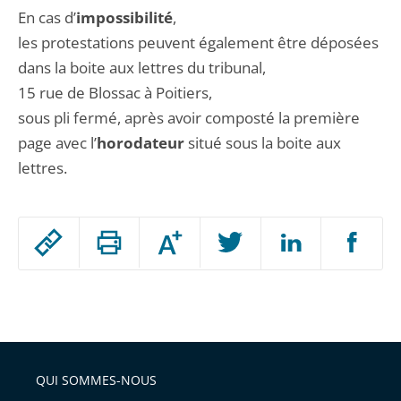
En cas d’
impossibilité
,
les protestations peuvent également être déposées
dans la boite aux lettres du tribunal,
15 rue de Blossac à Poitiers,
sous pli fermé, après avoir composté la première
page avec l’
horodateur
situé sous la boite aux
lettres.
Passer
Augmenter
le
ou
réduire
partage
Passer
la
taille
de
le
de
la
l'article
partage
police
pour
de
arriver
QUI SOMMES-NOUS
l'article