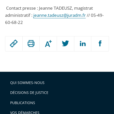
Contact presse : Jeanne TADEUSZ, magistrat
administratif :
jeanne.tadeusz@juradm.fr
// 05-49-
60-68-22
Passer
Augmenter
le
ou
réduire
partage
Passer
la
taille
de
le
de
la
l'article
partage
police
pour
de
arriver
QUI SOMMES-NOUS
l'article
après
pour
DÉCISIONS DE JUSTICE
arriver
PUBLICATIONS
avant
VOS DÉMARCHES