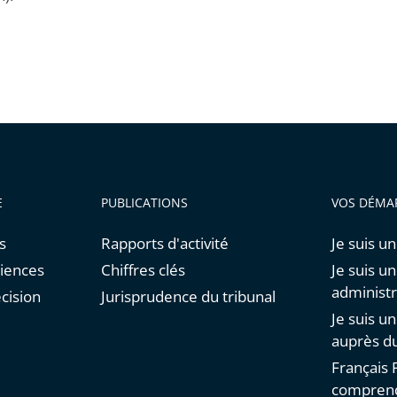
E
PUBLICATIONS
VOS DÉMA
s
Rapports d'activité
Je suis un
diences
Chiffres clés
Je suis u
administr
cision
Jurisprudence du tribunal
Je suis u
auprès du
Français F
comprend