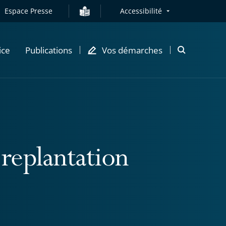
Espace Presse
Accessibilité
ice
Publications
Vos démarches
Ouvrir
la
modale
de
recherche
 replantation