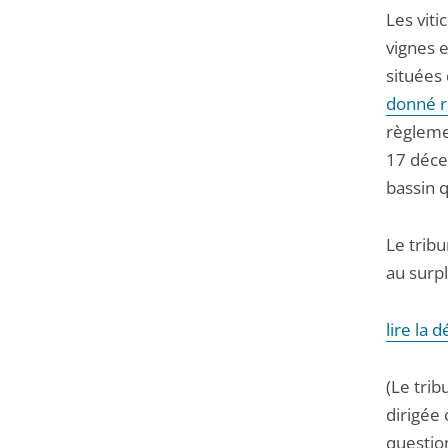
Les viti
vignes 
situées
donné r
règleme
17 déce
bassin q
Le trib
au surpl
lire la d
(Le trib
dirigée 
question