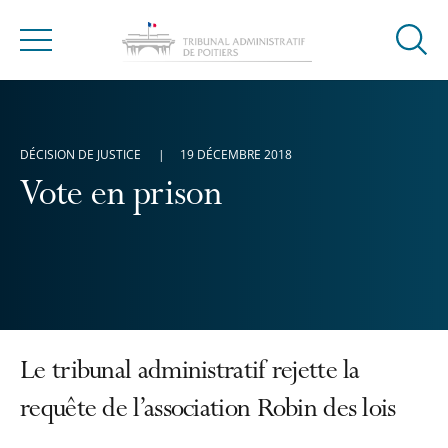
Ouvrir
Menu
la
modal
de
reche
DÉCISION DE JUSTICE
19 DÉCEMBRE 2018
Vote en prison
Le tribunal administratif rejette la
requête de l’association Robin des lois