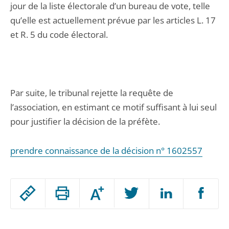
jour de la liste électorale d’un bureau de vote, telle
qu’elle est actuellement prévue par les articles L. 17
et R. 5 du code électoral.
Par suite, le tribunal rejette la requête de
l’association, en estimant ce motif suffisant à lui seul
pour justifier la décision de la préfète.
prendre connaissance de la décision n° 1602557
Passer
Augmenter
le
ou
réduire
partage
Passer
la
taille
de