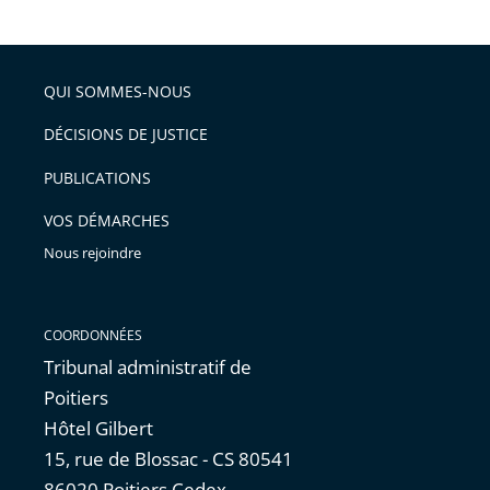
le
de
la
l'article
partage
police
pour
de
arriver
QUI SOMMES-NOUS
l'article
après
pour
DÉCISIONS DE JUSTICE
arriver
PUBLICATIONS
avant
VOS DÉMARCHES
Nous rejoindre
COORDONNÉES
Tribunal administratif de
Poitiers
Hôtel Gilbert
15, rue de Blossac - CS 80541
86020 Poitiers Cedex