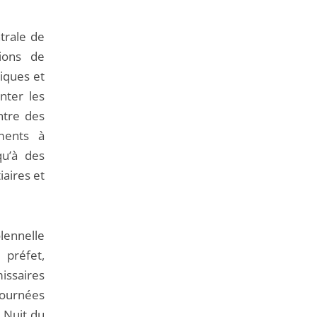
trale de
tions de
iques et
enter les
ntre des
ments à
qu’à des
iaires et
lennelle
 préfet,
issaires
Journées
 Nuit du