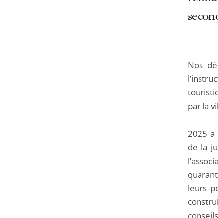
secon
Nos déc
l’instr
touristi
par la vi
2025 a 
de la j
l’assoc
quarant
leurs p
constru
conseil