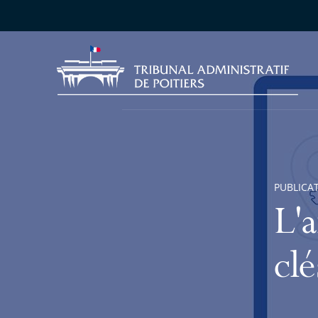
PUBLICA
L'
clé