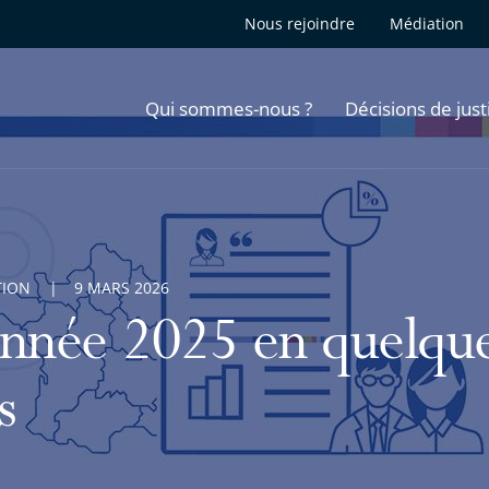
Nous rejoindre
Médiation
Qui sommes-nous ?
Décisions de just
TION
9 MARS 2026
année 2025 en quelque
s