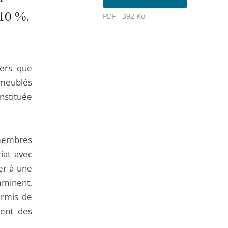
 10 %.
PDF - 392 Ko
Passer
le
partage
vers que
de
 meublés
l'article
instituée
pour
arriver
avant
 membres
riat avec
er à une
mminent,
ermis de
ment des