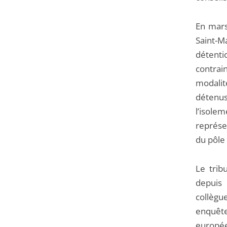
En mars
Saint-M
détenti
contrai
modalit
détenu
l’isole
représen
du pôle 
Le trib
depuis 
collègu
enquête
europée