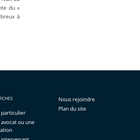
nte du «
mbreux à
RCHES
Nous rejoindre
Plan du site
 particulier
n avocat ou une
ation
n intervenant