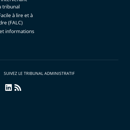
 tribunal
acile à lire et à
re (FALC)
et informations
s
SUIVEZ LE TRIBUNAL ADMINISTRATIF
linkedin
Flux
RSS