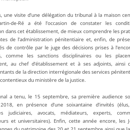
, une visite d’une délégation du tribunal à la maison cen
artin-de-Ré a été l’occasion de constater les condi
on dans cet établissement, de mieux comprendre les prat
ntes de l’administration pénitentiaire et, enfin, de prés
és de contrôle par le juge des décisions prises à l’enco
s, comme les sanctions disciplinaires ou les place
ment, au chef d’établissement et à ses adjoints, ainsi 
tants de la direction interrégionale des services pénitent
contentieux du ministère de la justice.
unal a tenu, le 15 septembre, sa première audience so
2018, en présence d’une soixantaine d’invités (élus,
es judiciaires, avocats, médiateurs, experts, comm
urs et universitaires). Enfin, cette année encore, les 
nnes du patrimoine des 20 et 21 septembre ainsi que la