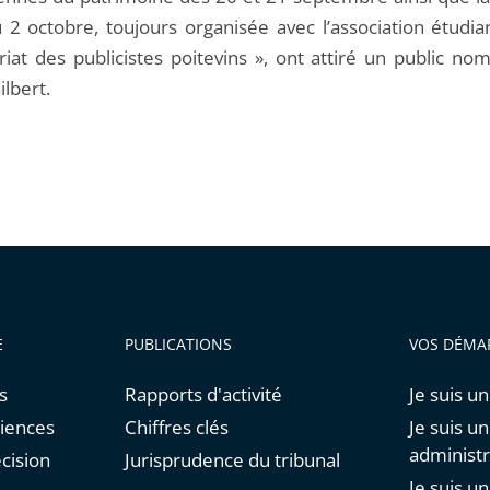
u 2 octobre, toujours organisée avec l’association étudia
riat des publicistes poitevins », ont attiré un public no
ilbert.
E
PUBLICATIONS
VOS DÉMA
s
Rapports d'activité
Je suis un
diences
Chiffres clés
Je suis u
administr
cision
Jurisprudence du tribunal
Je suis u