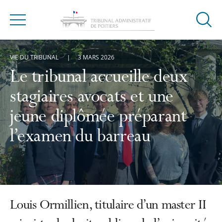
Ouvrir
Menu
la
modal
VIE DU TRIBUNAL
3 MARS 2026
de
reche
Le tribunal accueille deux
stagiaires avocats et une
jeune diplômée préparant
l’examen du barreau
Louis Ormillien, titulaire d’un master II