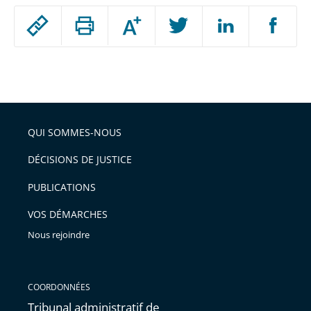
Passer
Augmenter
le
ou
réduire
partage
Passer
la
taille
de
le
de
la
l'article
partage
police
pour
de
arriver
QUI SOMMES-NOUS
l'article
après
pour
DÉCISIONS DE JUSTICE
arriver
PUBLICATIONS
avant
VOS DÉMARCHES
Nous rejoindre
COORDONNÉES
Tribunal administratif de